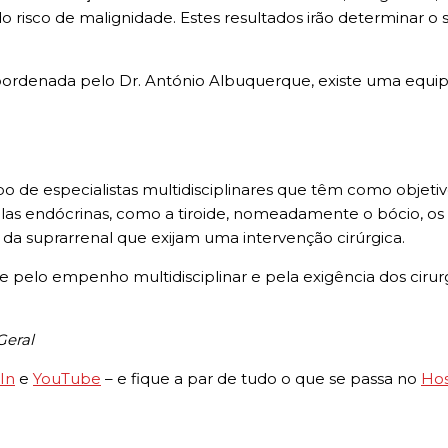
 do risco de malignidade. Estes resultados irão determinar o
oordenada pelo Dr. António Albuquerque, existe uma equipa
 de especialistas multidisciplinares que têm como objetiv
as endócrinas, como a tiroide, nomeadamente o bócio, os n
u da suprarrenal que exijam uma intervenção cirúrgica.
 pelo empenho multidisciplinar e pela exigência dos cirurg
Geral
In
e
YouTube
– e fique a par de tudo o que se passa no
Hos