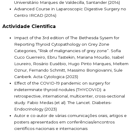
Universitário Marques de Valdecilla, Santander (2014)
Advanced Course in Laparoscopic Digestive Surgery no
Centro IRCAD (2014)
Actividade Científica
Impact of the 3rd edition of The Bethesda Sysem for
Reporting Thyroid Cytopathology on Grey Zone
Categories, “Risk of malignancies of grey zone”. Sofia
Cuco Guerreiro, Ebru Tastekin, Mariana Mourão, Isabel
Loureiro, Rosário Eusébio, Hugo Pinto Marques, Meltem
Oznur, Fernando Schmitt, Massimo Bongiovanni, Sule
Canberk. Acta Cytologica (2023)
Effect of the COVID-19 pandemic on surgery for
indeterminate thyroid nodules (THYCOVID): a
retrospective, international, multicenter, cross-sectional
study. Fabio Medas (et al). The Lancet. Diabetes-
Endocrinology (2023)
Autor e co-autor de várias comunicações orais, artigos e
posters apresentados em conferências/encontros
científicos nacionais e internacionais