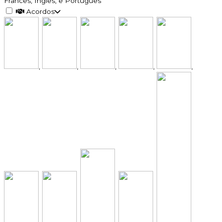
Francês, Inglês, e Português
Acordos
,
,
,
,
,
,
,
,
,
,