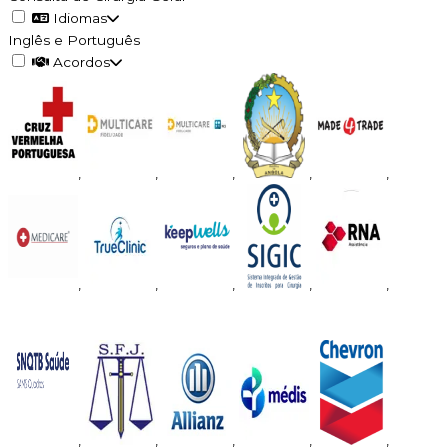
Idiomas
Inglês e Português
Acordos
,
,
,
,
,
,
,
,
,
,
,
,
,
,
,