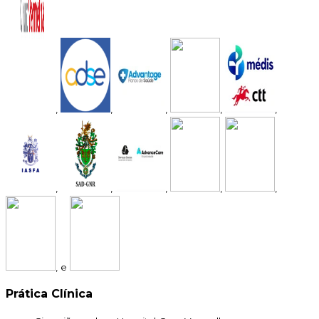
,
,
,
,
,
,
,
,
,
,
, e
Prática Clínica