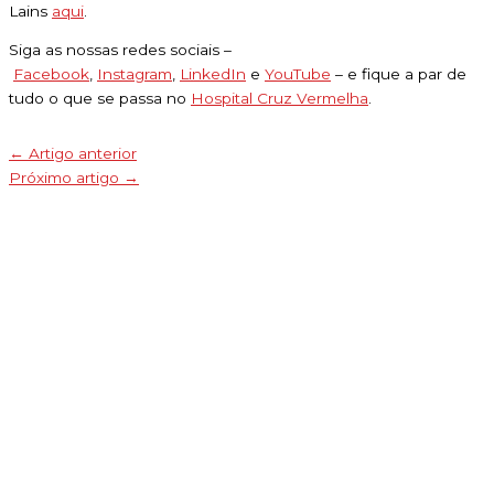
Lains
aqui
.
Siga as nossas redes sociais –
Facebook
,
Instagram
,
LinkedIn
e
YouTube
– e fique a par de
tudo o que se passa no
Hospital Cruz Vermelha
.
←
Artigo anterior
Próximo artigo
→