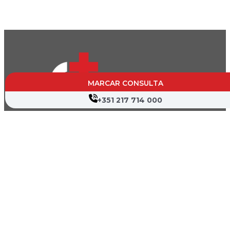
MARCAR CONSULTA
+351 217 714 000
CVP- Sociedade de Gestão Hospitalar, S.A.
Nif: 504 188 755
Registo na ERS : E111537
Farmácias de Serviço
Associações de Doentes