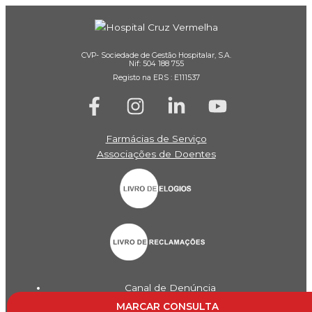
CVP- Sociedade de Gestão Hospitalar, S.A.
Nif: 504 188 755
Registo na ERS : E111537
Farmácias de Serviço
Associações de Doentes
Canal de Denúncia
Política de Privacidade
MARCAR CONSULTA