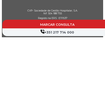
CVP- Sociedade de Gestão Hospitalar, S.A.
Nif: 504 188 755
Registo na ERS : E111537
MARCAR CONSULTA
+351 217 714 000
Farmácias de Serviço
Associações de Doentes
Canal de Denúncia
Política de Privacidade
Termos de Utilização
Mapa do Site