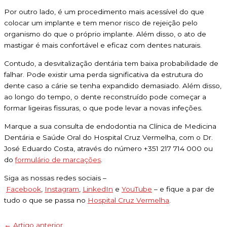
Por outro lado, é um procedimento mais acessível do que
colocar um implante e tem menor risco de rejeição pelo
organismo do que o próprio implante. Além disso, o ato de
mastigar é mais confortável e eficaz com dentes naturais.
Contudo, a desvitalização dentária tem baixa probabilidade de
falhar. Pode existir uma perda significativa da estrutura do
dente caso a cárie se tenha expandido demasiado. Além disso,
ao longo do tempo, o dente reconstruído pode começar a
formar ligeiras fissuras, o que pode levar a novas infeções.
Marque a sua consulta de endodontia na Clínica de Medicina
Dentária e Saúde Oral do Hospital Cruz Vermelha, com o Dr.
José Eduardo Costa, através do número +351 217 714 000 ou
do
formulário de marcações
.
Siga as nossas redes sociais –
Facebook
,
Instagram
,
LinkedIn
e
YouTube
– e fique a par de
tudo o que se passa no
Hospital Cruz Vermelha
.
←
Artigo anterior