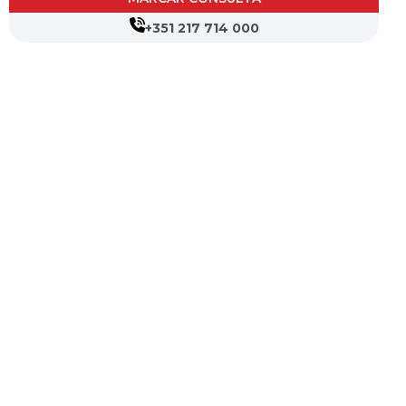
+351 217 714 000
CVP- Sociedade de Gestão Hospitalar, S.A.
Nif: 504 188 755
Registo na ERS : E111537