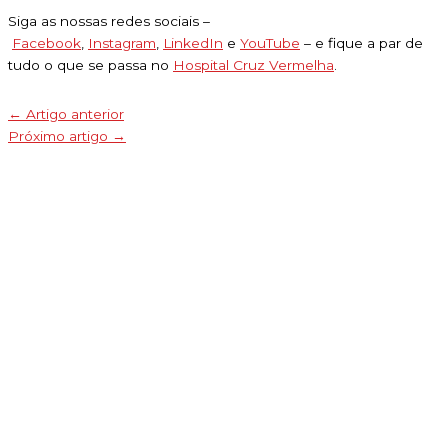
Siga as nossas redes sociais –
Facebook
,
Instagram
,
LinkedIn
e
YouTube
– e fique a par de
tudo o que se passa no
Hospital Cruz Vermelha
.
←
Artigo anterior
Próximo artigo
→