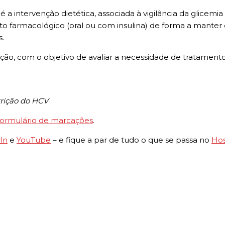
 a intervenção dietética, associada à vigilância da glicemia
to farmacológico (oral ou com insulina) de forma a manter o
s.
icação, com o objetivo de avaliar a necessidade de tratam
trição do HCV
formulário de marcações
.
In
e
YouTube
– e fique a par de tudo o que se passa no
Hos