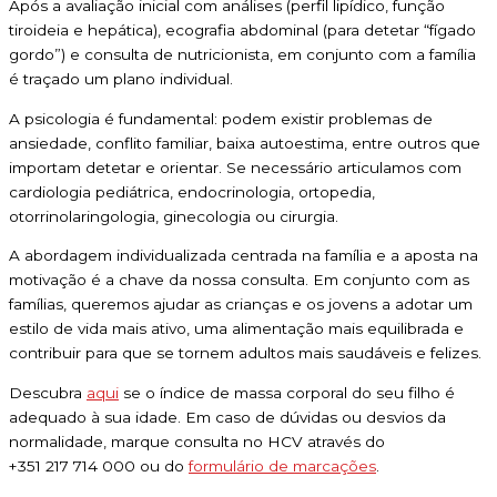
Após a avaliação inicial com análises (perfil lipídico, função
tiroideia e hepática), ecografia abdominal (para detetar “fígado
gordo”) e consulta de nutricionista, em conjunto com a família
é traçado um plano individual.
A psicologia é fundamental: podem existir problemas de
ansiedade, conflito familiar, baixa autoestima, entre outros que
importam detetar e orientar. Se necessário articulamos com
cardiologia pediátrica, endocrinologia, ortopedia,
otorrinolaringologia, ginecologia ou cirurgia.
A abordagem individualizada centrada na família e a aposta na
motivação é a chave da nossa consulta. Em conjunto com as
famílias, queremos ajudar as crianças e os jovens a adotar um
estilo de vida mais ativo, uma alimentação mais equilibrada e
contribuir para que se tornem adultos mais saudáveis e felizes.
Descubra
aqui
se o índice de massa corporal do seu filho é
adequado à sua idade. Em caso de dúvidas ou desvios da
normalidade, marque consulta no HCV através do
+351 217 714 000 ou do
formulário de marcações
.