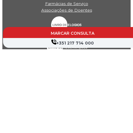
Farmácias de Serviço
Associações de Doentes
MARCAR CONSULTA
+351 217 714 000
Canal de Denúncia
Política de Privacidade
Termos de Utilização
Mapa do Site
Copyright © 2026 Hospital Cruz Vermelha