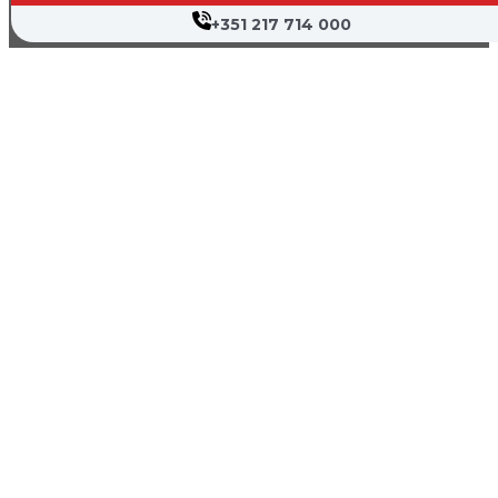
+351 217 714 000
Farmácias de Serviço
Associações de Doentes
Canal de Denúncia
Política de Privacidade
Termos de Utilização
Mapa do Site
Copyright © 2026 Hospital Cruz Vermelha