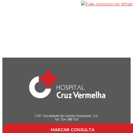
CVP- Sociedade de Gestão Hospitalar, S.A.
Nif: 504 188 755
Registo na ERS : E111537
MARCAR CONSULTA