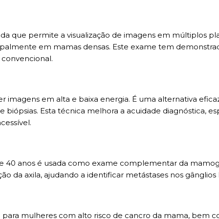
da que permite a visualização de imagens em múltiplos pl
ncipalmente em mamas densas. Este exame tem demonstrado 
 convencional.
er imagens em alta e baixa energia. É uma alternativa efic
 de biópsias. Esta técnica melhora a acuidade diagnóstica,
essível.
de 40 anos é usada como exame complementar da mamogr
o da axila, ajudando a identificar metástases nos gânglios l
da para mulheres com alto risco de cancro da mama, bem 