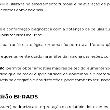
RM é utilizada no estadiamento tumoral e na avaliação de 
em exames convencionais.
o é a confirmação diagnóstica com a obtenção de células o
ipais técnicas incluem:
da para análise citológica, embora não permita a diferencia
frequentemente usado na análise da maioria das lesões, c
AV
)
, permite obter amostras maiores de tecido, aumentando
dida que há maior disponibilidade de aparelhos; é o método
visíveis na ecografia e nas distorções; pode também ser us
adrão BI-RADS
System
) padroniza a interpretação e o relatório dos exames