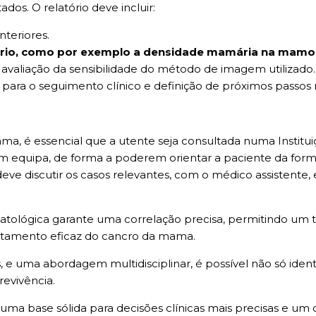
dos. O relatório deve incluir:
teriores.
mário, como por exemplo a densidade mamária na mamo
avaliação da sensibilidade do método de imagem utilizado.
para o seguimento clínico e definição de próximos passos
a, é essencial que a utente seja consultada numa Instituiç
em equipa, de forma a poderem orientar a paciente da form
ve discutir os casos relevantes, com o médico assistente, e
patológica garante uma correlação precisa, permitindo um 
ratamento eficaz do cancro da mama.
 e uma abordagem multidisciplinar, é possível não só identif
evivência.
ma base sólida para decisões clínicas mais precisas e um c