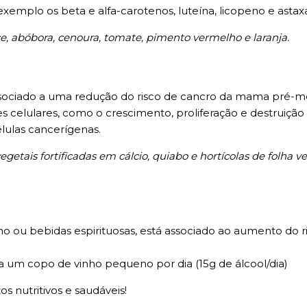
 exemplo os beta e alfa-carotenos, luteína, licopeno e astax
ce, abóbora, cenoura, tomate, pimento vermelho e laranja.
associado a uma redução do risco de cancro da mama pré-
s celulares, como o crescimento, proliferação e destruição 
lulas cancerígenas.
 vegetais fortificadas em cálcio, quiabo e hortícolas de folha
ho ou bebidas espirituosas, está associado ao aumento do
a um copo de vinho pequeno por dia (15g de álcool/dia)
s nutritivos e saudáveis!