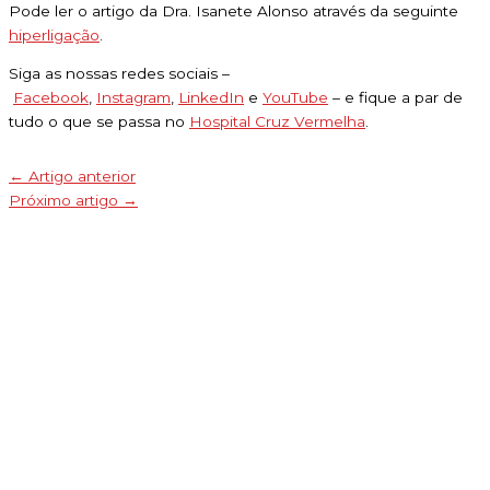
Pode ler o artigo da Dra. Isanete Alonso através da seguinte
hiperligação
.
Siga as nossas redes sociais –
Facebook
,
Instagram
,
LinkedIn
e
YouTube
– e fique a par de
tudo o que se passa no
Hospital Cruz Vermelha
.
←
Artigo anterior
Próximo artigo
→