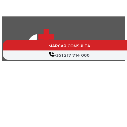
MARCAR CONSULTA
+351 217 714 000
CVP- Sociedade de Gestão Hospitalar, S.A.
Nif: 504 188 755
Registo na ERS : E111537
Farmácias de Serviço
Associações de Doentes