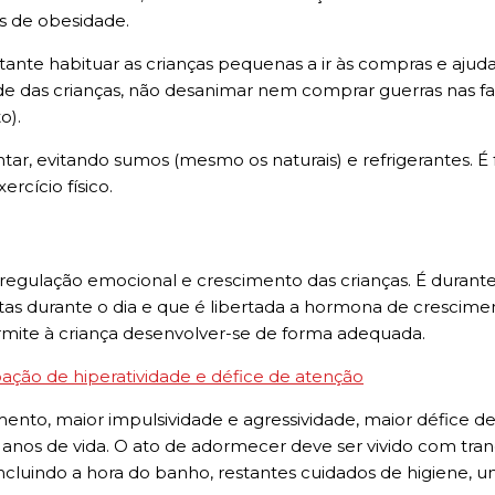
s de obesidade.
ante habituar as crianças pequenas a ir às compras e ajuda
ade das crianças, não desanimar nem comprar guerras nas fase
o).
ntar, evitando sumos (mesmo os naturais) e refrigerantes.
rcício físico.
regulação emocional e crescimento das crianças. É durante
tas durante o dia e que é libertada a hormona de crescime
ermite à criança desenvolver-se de forma adequada.
bação de hiperatividade e défice de atenção
to, maior impulsividade e agressividade, maior défice de 
anos de vida. O ato de adormecer deve ser vivido com tran
 incluindo a hora do banho, restantes cuidados de higiene, u