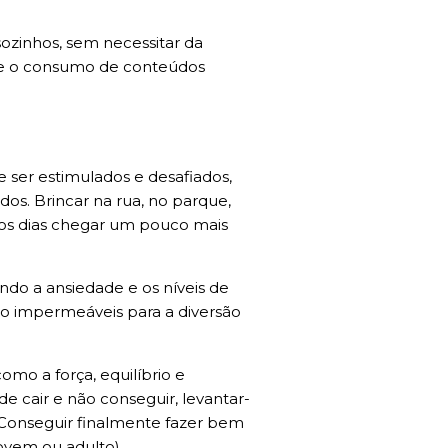
zinhos, sem necessitar da
to e o consumo de conteúdos
 ser estimulados e desafiados,
dos. Brincar na rua, no parque,
s os dias chegar um pouco mais
indo a ansiedade e os níveis de
co impermeáveis para a diversão
mo a força, equilíbrio e
e cair e não conseguir, levantar-
. Conseguir finalmente fazer bem
jovem ou adulto).