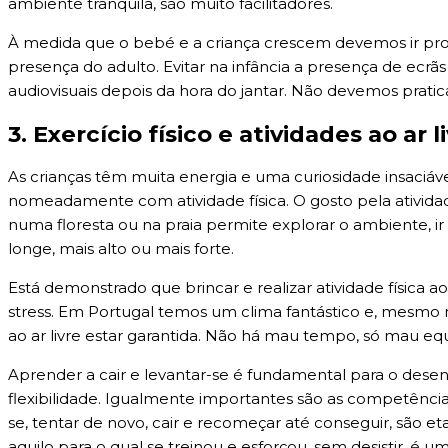
ambiente tranquila, são muito facilitadores.
À medida que o bebé e a criança crescem devemos ir pr
presença do adulto. Evitar na infância a presença de ecrã
audiovisuais depois da hora do jantar. Não devemos pratica
3. Exercício físico e atividades ao ar l
As crianças têm muita energia e uma curiosidade insaciá
nomeadamente com atividade física. O gosto pela atividade
numa floresta ou na praia permite explorar o ambiente, i
longe, mais alto ou mais forte.
Está demonstrado que brincar e realizar atividade física a
stress. Em Portugal temos um clima fantástico e, mesmo
ao ar livre estar garantida. Não há mau tempo, só mau e
Aprender a cair e levantar-se é fundamental para o desen
flexibilidade. Igualmente importantes são as competências
se, tentar de novo, cair e recomeçar até conseguir, são e
aquilo para o qual se treinou e esforçou, sem desistir, é u