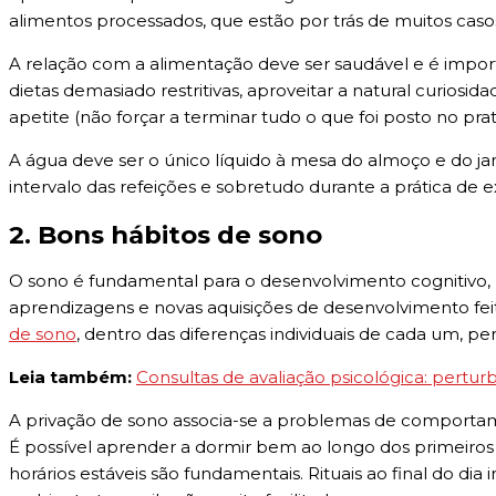
alimentos processados, que estão por trás de muitos caso
A relação com a alimentação deve ser saudável e é import
dietas demasiado restritivas, aproveitar a natural curiosid
apetite (não forçar a terminar tudo o que foi posto no prat
A água deve ser o único líquido à mesa do almoço e do ja
intervalo das refeições e sobretudo durante a prática de exe
2. Bons hábitos de sono
O sono é fundamental para o desenvolvimento cognitivo, 
aprendizagens e novas aquisições de desenvolvimento fei
de sono
, dentro das diferenças individuais de cada um, p
Leia também:
Consultas de avaliação psicológica: pertur
A privação de sono associa-se a problemas de comportamen
É possível aprender a dormir bem ao longo dos primeiros 
horários estáveis são fundamentais. Rituais ao final do dia