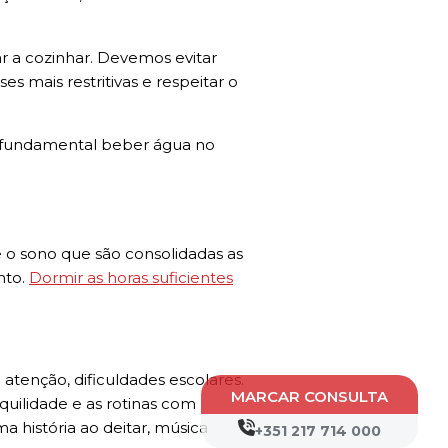
r a cozinhar. Devemos evitar
s mais restritivas e respeitar o
 É fundamental beber água no
 o sono que são consolidadas as
nto.
Dormir as horas suficientes
atenção, dificuldades escolares.
MARCAR CONSULTA
quilidade e as rotinas com
ma história ao deitar, música
+351 217 714 000