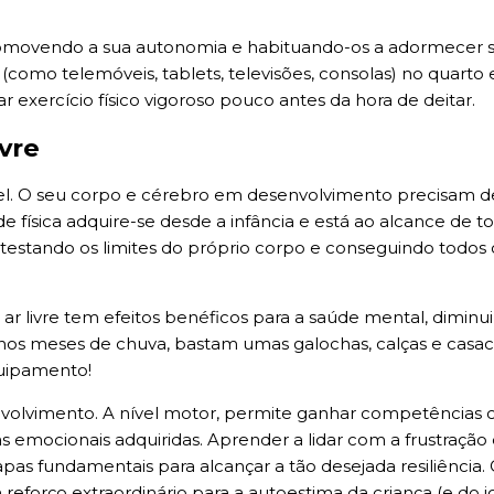
omovendo a sua autonomia e habituando-os a adormecer so
s (como telemóveis, tablets, televisões, consolas) no quar
r exercício físico vigoroso pouco antes da hora de deitar.
ivre
vel. O seu corpo e cérebro em desenvolvimento precisam de
 física adquire-se desde a infância e está ao alcance de to
r testando os limites do próprio corpo e conseguindo todo
o ar livre tem efeitos benéficos para a saúde mental, diminu
 nos meses de chuva, bastam umas galochas, calças e casa
quipamento!
volvimento. A nível motor, permite ganhar competências co
 emocionais adquiridas. Aprender a lidar com a frustração d
tapas fundamentais para alcançar a tão desejada resiliência
m reforço extraordinário para a autoestima da criança (e do 