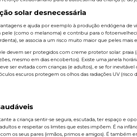
ição solar desnecessária
antagens e ajuda por exemplo à produção endógena de vi
a pele (como o melanoma) e contribui para o fotoenvelhe
ardenta), se associa a um risco muito maior que peles mais e
le devem ser protegidos com creme protetor solar: praia (
zões, mesmo em dias encobertos). Existe uma janela horária 
eve ser evitada com crianças (e adultos), e se for inevitáve
óculos escuros protegem os olhos das radiações UV (risco d
saudáveis
ante a criança sentir-se segura, escutada, ter espaço e opo
ltos e respeitar os limites que estes impõem. É na infânc
s com os seus pares (irmãos, primos e amigos). É também 