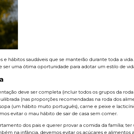
tos e hábitos saudáveis que se manterão durante toda a vid
 ser uma ótima oportunidade para adotar um estilo de vid
a
ação deve ser completa (incluir todos os grupos da roda d
quilibrada (nas proporções recomendadas na roda dos alimen
sopa (um hábito muito português), carne e peixe e lacticí
emos evitar o mau hábito de sair de casa sem comer.
amento dos pais e querer provar a comida da família; te
ambém na infância, devemos evitar os açúcares e alimentos 