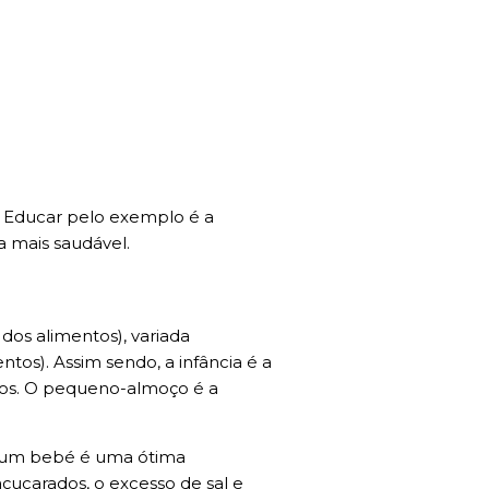
a. Educar pelo exemplo é a
a mais saudável.
os alimentos), variada
tos). Assim sendo, a infância é a
nios. O pequeno-almoço é a
r um bebé é uma ótima
açucarados, o excesso de sal e