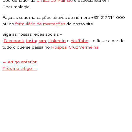
Coordenador da
Clínica do Pulmão
e especialista em
Pneumologia
Faça as suas marcações através do número +351 217 714 000
ou do
formulário de marcações
do nosso site.
Siga as nossas redes sociais –
Facebook
,
Instagram
,
LinkedIn
e
YouTube
– e fique a par de
tudo o que se passa no
Hospital Cruz Vermelha
.
←
Artigo anterior
Próximo artigo
→