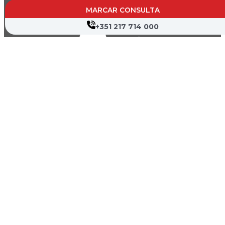
MARCAR CONSULTA
+351 217 714 000
Canal de Denúncia
Política de Privacidade
Termos de Utilização
Mapa do Site
Copyright © 2026 Hospital Cruz Vermelha