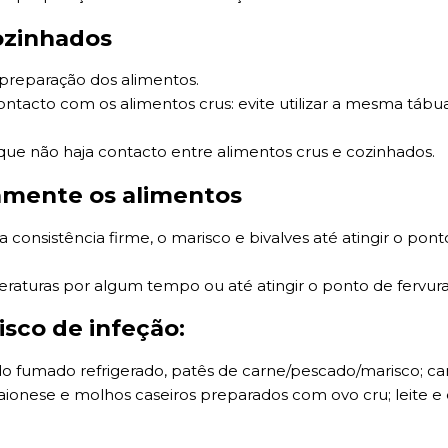
ozinhados
 preparação dos alimentos.
tacto com os alimentos crus: evite utilizar a mesma tábua 
que não haja contacto entre alimentos crus e cozinhados.
amente os alimentos
nsistência firme, o marisco e bivalves até atingir o ponto
raturas por algum tempo ou até atingir o ponto de fervura
isco de infeção:
ado fumado refrigerado, patês de carne/pescado/marisco; ca
aionese e molhos caseiros preparados com ovo cru; leite e