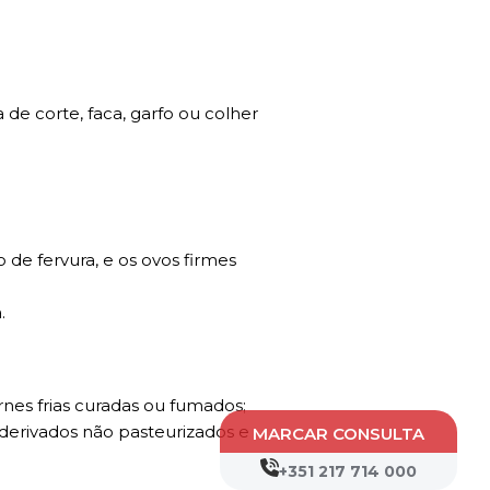
de corte, faca, garfo ou colher
 de fervura, e os ovos firmes
.
rnes frias curadas ou fumados;
 derivados não pasteurizados e
MARCAR CONSULTA
+351 217 714 000