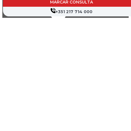
MARCAR CONSULTA
+351 217 714 000
Canal de Denúncia
Política de Privacidade
Termos de Utilização
Mapa do Site
Copyright © 2026 Hospital Cruz Vermelha