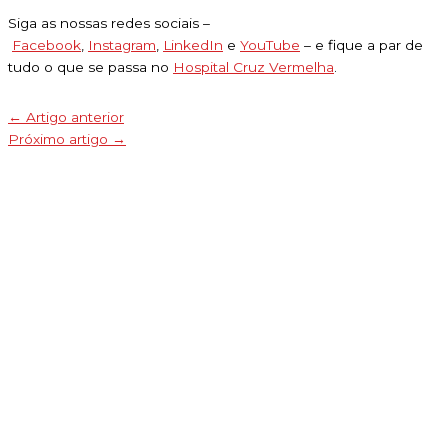
Siga as nossas redes sociais –
Facebook
,
Instagram
,
LinkedIn
e
YouTube
– e fique a par de
tudo o que se passa no
Hospital Cruz Vermelha
.
←
Artigo anterior
Próximo artigo
→