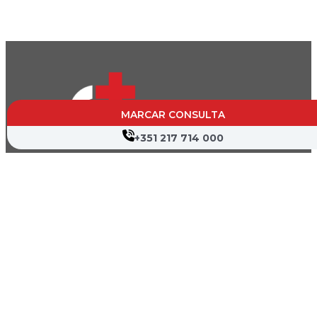
MARCAR CONSULTA
+351 217 714 000
CVP- Sociedade de Gestão Hospitalar, S.A.
Nif: 504 188 755
Registo na ERS : E111537
Farmácias de Serviço
Associações de Doentes