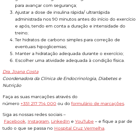
para avançar com segurança;
Ajustar a dose de insulina rápida/ ultrarrápida
administrada nos 90 minutos antes do início do exercício
e após, tendo em conta a duração e intensidade do
treino;
Ter hidratos de carbono simples para correção de
eventuais hipoglicemias;
Manter a hidratação adequada durante o exercício;
Escolher uma atividade adequada à condição física.
Dra. Joana Costa
Coordenadora da Clínica de Endocrinologia, Diabetes e
Nutrição
Faça as suas marcações através do
número
+351 217 714 000
ou do
formulário de marcações
.
Siga as nossas redes sociais –
Facebook
,
Instagram
,
LinkedIn
e
YouTube
– e fique a par de
tudo o que se passa no
Hospital Cruz Vermelha
.