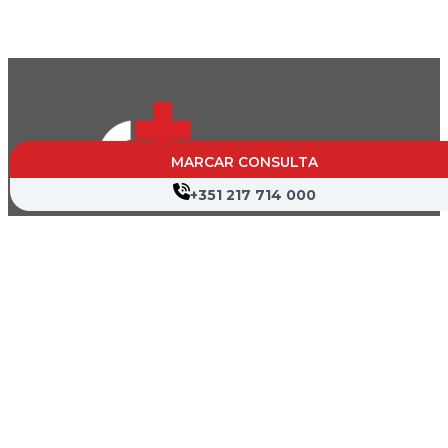
MARCAR CONSULTA
+351 217 714 000
CVP- Sociedade de Gestão Hospitalar, S.A.
Nif: 504 188 755
Registo na ERS : E111537
Farmácias de Serviço
Associações de Doentes