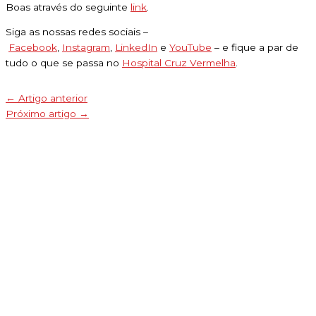
Boas através do seguinte
link
.
Siga as nossas redes sociais –
Facebook
,
Instagram
,
LinkedIn
e
YouTube
– e fique a par de
tudo o que se passa no
Hospital Cruz Vermelha
.
←
Artigo anterior
Próximo artigo
→