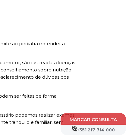
rmite ao pediatra entender a
psicomotor, são rastreadas doenças
o aconselhamento sobre nutrição,
 esclarecimento de dúvidas dos
odem ser feitas de forma
cessário podemos realizar exames
MARCAR CONSULTA
te tranquilo e familiar, sem
+351 217 714 000