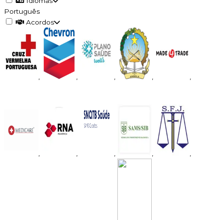
Idiomas
Português
Acordos
,
,
,
,
,
,
,
,
,
,