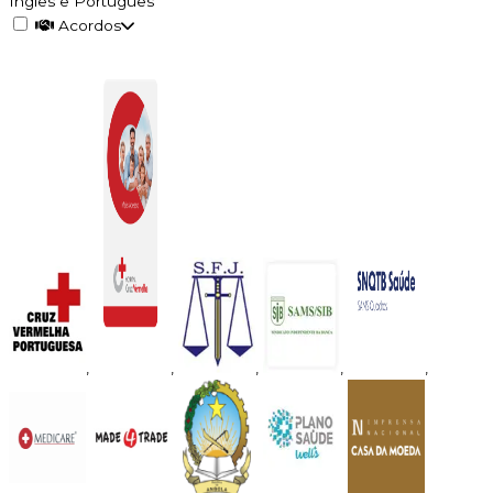
Inglês e Português
Acordos
,
,
,
,
,
,
,
,
,
,