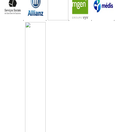
,
,
,
,
,