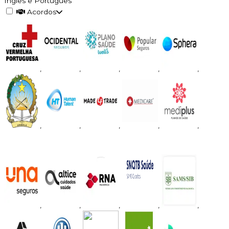
Inglês e Português
Acordos
,
,
,
,
,
,
,
,
,
,
,
,
,
,
,