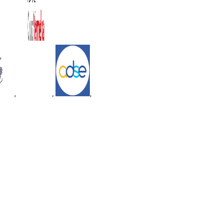
,
,
,