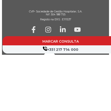
CVP- Sociedade de Gestão Hospitalar, S.A.
Nif: 504 188 755
Registo na ERS : E111537
Farmácias de Serviço
MARCAR CONSULTA
Associações de Doentes
+351 217 714 000
Canal de Denúncia
Política de Privacidade
Termos de Utilização
Mapa do Site