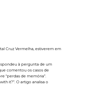
pital Cruz Vermelha, estiverem em
 respondeu à pergunta de um
m que comentou os casos de
bre “perdas de memória”.
th it?”. O artigo analisa o