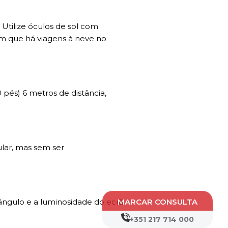
Utilize óculos de sol com
em que há viagens à neve no
 pés) 6 metros de distância,
ular, mas sem ser
ângulo e a luminosidade do ecrã
MARCAR CONSULTA
+351 217 714 000