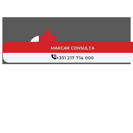
MARCAR CONSULTA
+351 217 714 000
CVP- Sociedade de Gestão Hospitalar, S.A.
Nif: 504 188 755
Registo na ERS : E111537
Farmácias de Serviço
Associações de Doentes