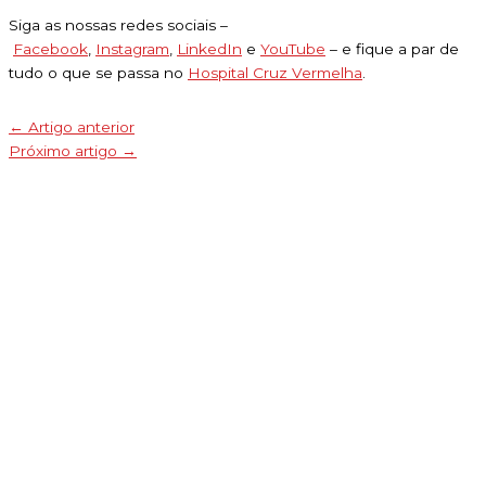
Siga as nossas redes sociais –
Facebook
,
Instagram
,
LinkedIn
e
YouTube
– e fique a par de
tudo o que se passa no
Hospital Cruz Vermelha
.
←
Artigo anterior
Próximo artigo
→