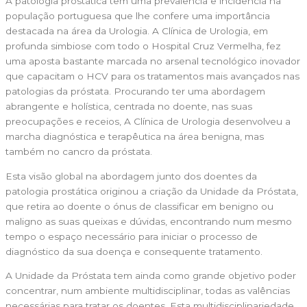
A patologia prostática tem uma prevalência e incidência na
população portuguesa que lhe confere uma importância
destacada na área da Urologia. A Clínica de Urologia, em
profunda simbiose com todo o Hospital Cruz Vermelha, fez
uma aposta bastante marcada no arsenal tecnológico inovador
que capacitam o HCV para os tratamentos mais avançados nas
patologias da próstata. Procurando ter uma abordagem
abrangente e holística, centrada no doente, nas suas
preocupações e receios, A Clínica de Urologia desenvolveu a
marcha diagnóstica e terapêutica na área benigna, mas
também no cancro da próstata.
Esta visão global na abordagem junto dos doentes da
patologia prostática originou a criação da Unidade da Próstata,
que retira ao doente o ónus de classificar em benigno ou
maligno as suas queixas e dúvidas, encontrando num mesmo
tempo o espaço necessário para iniciar o processo de
diagnóstico da sua doença e consequente tratamento.
A Unidade da Próstata tem ainda como grande objetivo poder
concentrar, num ambiente multidisciplinar, todas as valências
necessárias para tratar os doentes. Esta multidisciplinariedade