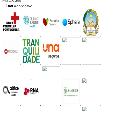
Português
Acordos
,
,
,
,
,
,
,
,
,
,
,
,
,
,
,