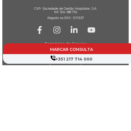
CVP- Sociedade de Gestão Hospitalar, S.A.
Nif: 504 188 755
Registo na ERS : E111537
Farmácias de Serviço
MARCAR CONSULTA
Associações de Doentes
+351 217 714 000
Canal de Denúncia
Política de Privacidade
Termos de Utilização
Mapa do Site