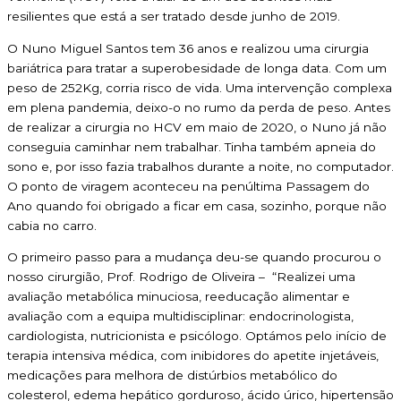
resilientes que está a ser tratado desde junho de 2019.
O Nuno Miguel Santos tem 36 anos e realizou uma cirurgia
bariátrica para tratar a superobesidade de longa data. Com um
peso de 252Kg, corria risco de vida. Uma intervenção complexa
em plena pandemia, deixo-o no rumo da perda de peso. Antes
de realizar a cirurgia no HCV em maio de 2020, o Nuno já não
conseguia caminhar nem trabalhar. Tinha também apneia do
sono e, por isso fazia trabalhos durante a noite, no computador.
O ponto de viragem aconteceu na penúltima Passagem do
Ano quando foi obrigado a ficar em casa, sozinho, porque não
cabia no carro.
O primeiro passo para a mudança deu-se quando procurou o
nosso cirurgião, Prof. Rodrigo de Oliveira – “Realizei uma
avaliação metabólica minuciosa, reeducação alimentar e
avaliação com a equipa multidisciplinar: endocrinologista,
cardiologista, nutricionista e psicólogo. Optámos pelo início de
terapia intensiva médica, com inibidores do apetite injetáveis,
medicações para melhora de distúrbios metabólico do
colesterol, edema hepático gorduroso, ácido úrico, hipertensão