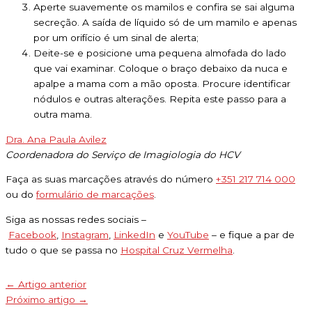
Aperte suavemente os mamilos e confira se sai alguma
secreção. A saída de líquido só de um mamilo e apenas
por um orifício é um sinal de alerta;
Deite-se e posicione uma pequena almofada do lado
que vai examinar. Coloque o braço debaixo da nuca e
apalpe a mama com a mão oposta. Procure identificar
nódulos e outras alterações. Repita este passo para a
outra mama.
Dra. Ana Paula Avilez
Coordenadora do Serviço de Imagiologia do HCV
Faça as suas marcações através do número
+351 217 714 000
ou do
formulário de marcações
.
Siga as nossas redes sociais –
Facebook
,
Instagram
,
LinkedIn
e
YouTube
– e fique a par de
tudo o que se passa no
Hospital Cruz Vermelha
.
←
Artigo anterior
Próximo artigo
→