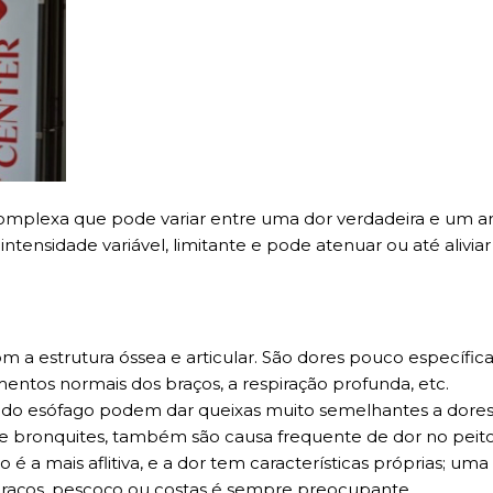
complexa que pode variar entre uma dor verdadeira e um 
ntensidade variável, limitante e pode atenuar ou até alivia
 a estrutura óssea e articular. São dores pouco específica
tos normais dos braços, a respiração profunda, etc.
 do esófago podem dar queixas muito semelhantes a dores
 e bronquites, também são causa frequente de dor no peito
 é a mais aflitiva, e a dor tem características próprias; u
 braços, pescoço ou costas é sempre preocupante.