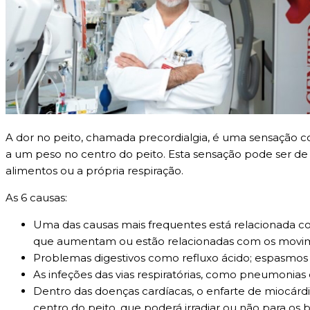
A dor no peito, chamada precordialgia, é uma sensação 
a um peso no centro do peito. Esta sensação pode ser de i
alimentos ou a própria respiração.
As 6 causas:
Uma das causas mais frequentes está relacionada com
que aumentam ou estão relacionadas com os movimen
Problemas digestivos como refluxo ácido; espasmos
As infeções das vias respiratórias, como pneumonias
Dentro das doenças cardíacas, o enfarte de miocárdio
centro do peito, que poderá irradiar ou não para os