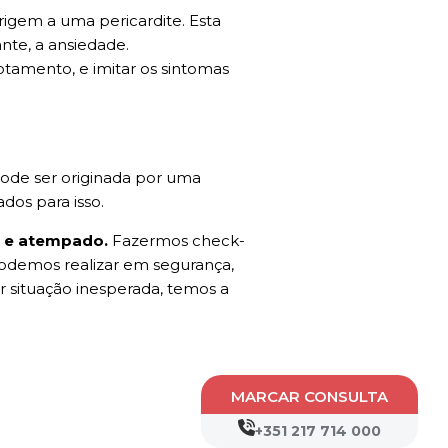
igem a uma pericardite. Esta
nte, a ansiedade.
otamento, e imitar os sintomas
pode ser originada por uma
os para isso.
o e atempado.
Fazermos check-
odemos realizar em segurança,
er situação inesperada, temos a
MARCAR CONSULTA
+351 217 714 000