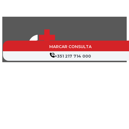
MARCAR CONSULTA
+351 217 714 000
CVP- Sociedade de Gestão Hospitalar, S.A.
Nif: 504 188 755
Registo na ERS : E111537
Farmácias de Serviço
Associações de Doentes