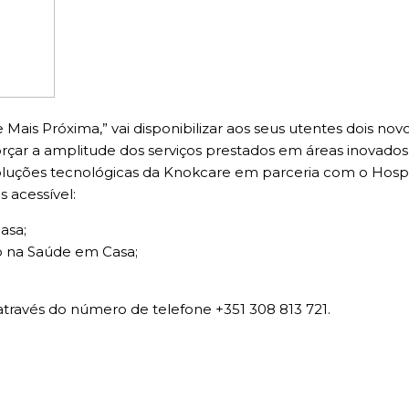
is Próxima,” vai disponibilizar aos seus utentes dois novos 
rçar a amplitude dos serviços prestados em áreas inovado
 soluções tecnológicas da Knokcare em parceria com o Hos
 acessível:
asa;
o na Saúde em Casa;
através do número de telefone +351 308 813 721.