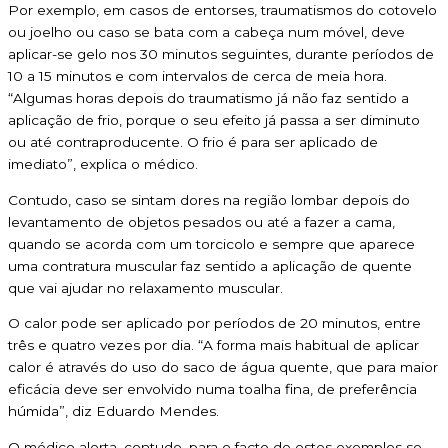
Por exemplo, em casos de entorses, traumatismos do cotovelo
ou joelho ou caso se bata com a cabeça num móvel, deve
aplicar-se gelo nos 30 minutos seguintes, durante períodos de
10 a 15 minutos e com intervalos de cerca de meia hora.
“Algumas horas depois do traumatismo já não faz sentido a
aplicação de frio, porque o seu efeito já passa a ser diminuto
ou até contraproducente. O frio é para ser aplicado de
imediato”, explica o médico.
Contudo, caso se sintam dores na região lombar depois do
levantamento de objetos pesados ou até a fazer a cama,
quando se acorda com um torcicolo e sempre que aparece
uma contratura muscular faz sentido a aplicação de quente
que vai ajudar no relaxamento muscular.
O calor pode ser aplicado por períodos de 20 minutos, entre
três e quatro vezes por dia. “A forma mais habitual de aplicar
calor é através do uso do saco de água quente, que para maior
eficácia deve ser envolvido numa toalha fina, de preferência
húmida”, diz Eduardo Mendes.
O médico alerta, contudo, para o facto de estes exemplos se