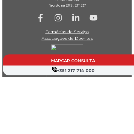
Registo na ERS : E111537
Farmácias de Serviço
Associações de Doentes
MARCAR CONSULTA
+351 217 714 000
Canal de Denúncia
Política de Privacidade
Termos de Utilização
Mapa do Site