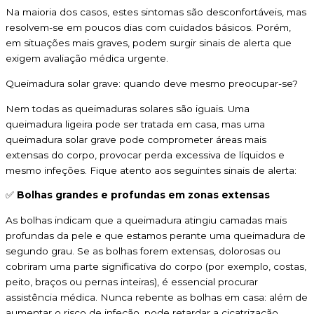
Na maioria dos casos, estes sintomas são desconfortáveis, mas
resolvem-se em poucos dias com cuidados básicos. Porém,
em situações mais graves, podem surgir sinais de alerta que
exigem avaliação médica urgente.
Queimadura solar grave: quando deve mesmo preocupar-se?
Nem todas as queimaduras solares são iguais. Uma
queimadura ligeira pode ser tratada em casa, mas uma
queimadura solar grave pode comprometer áreas mais
extensas do corpo, provocar perda excessiva de líquidos e
mesmo infeções. Fique atento aos seguintes sinais de alerta:
✅
Bolhas grandes e profundas em zonas extensas
As bolhas indicam que a queimadura atingiu camadas mais
profundas da pele e que estamos perante uma queimadura de
segundo grau. Se as bolhas forem extensas, dolorosas ou
cobriram uma parte significativa do corpo (por exemplo, costas,
peito, braços ou pernas inteiras), é essencial procurar
assistência médica. Nunca rebente as bolhas em casa: além de
aumentar o risco de infeção, pode retardar a cicatrização.