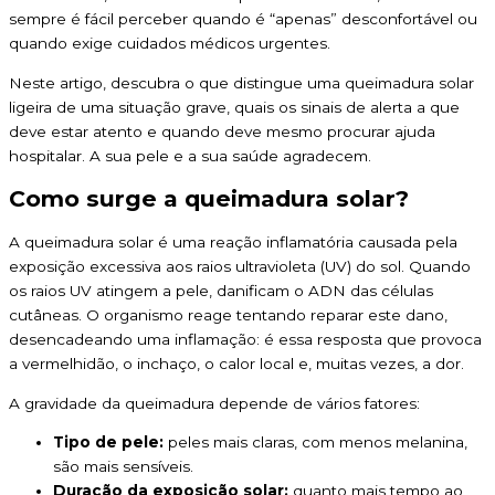
sempre é fácil perceber quando é “apenas” desconfortável ou
quando exige cuidados médicos urgentes.
Neste artigo, descubra o que distingue uma queimadura solar
ligeira de uma situação grave, quais os sinais de alerta a que
deve estar atento e quando deve mesmo procurar ajuda
hospitalar. A sua pele e a sua saúde agradecem.
Como surge a queimadura solar?
A queimadura solar é uma reação inflamatória causada pela
exposição excessiva aos raios ultravioleta (UV) do sol. Quando
os raios UV atingem a pele, danificam o ADN das células
cutâneas. O organismo reage tentando reparar este dano,
desencadeando uma inflamação: é essa resposta que provoca
a vermelhidão, o inchaço, o calor local e, muitas vezes, a dor.
A gravidade da queimadura depende de vários fatores:
Tipo de pele:
peles mais claras, com menos melanina,
são mais sensíveis.
Duração da exposição solar:
quanto mais tempo ao