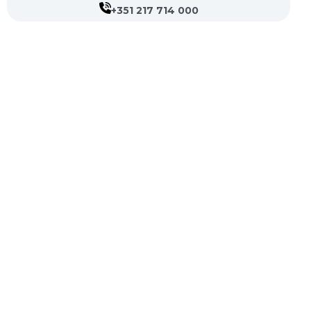
+351 217 714 000
CVP- Sociedade de Gestão Hospitalar, S.A.
Nif: 504 188 755
Registo na ERS : E111537