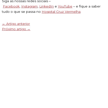
Siga as nossas redes sociais –
Facebook
,
Instagram
,
LinkedIn
e
YouTube
– e fique a saber
tudo o que se passa no
Hospital Cruz Vermelha
.
←
Artigo anterior
Próximo artigo
→