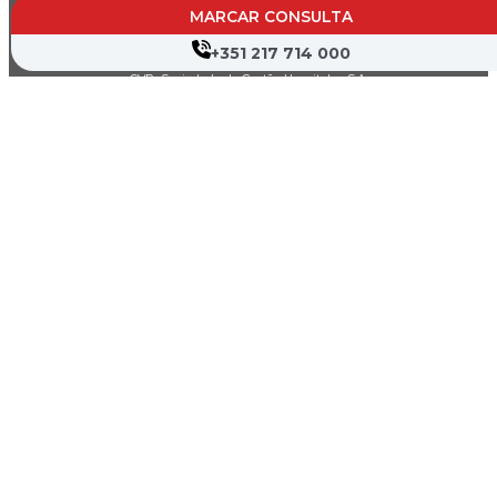
MARCAR CONSULTA
+351 217 714 000
CVP- Sociedade de Gestão Hospitalar, S.A.
Nif: 504 188 755
Registo na ERS : E111537
Farmácias de Serviço
Associações de Doentes
Canal de Denúncia
Política de Privacidade