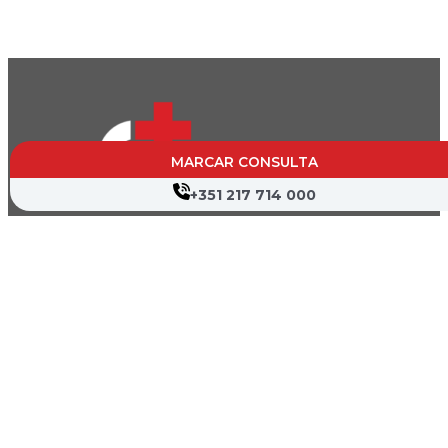
MARCAR CONSULTA
+351 217 714 000
CVP- Sociedade de Gestão Hospitalar, S.A.
Nif: 504 188 755
Registo na ERS : E111537
Farmácias de Serviço
Associações de Doentes