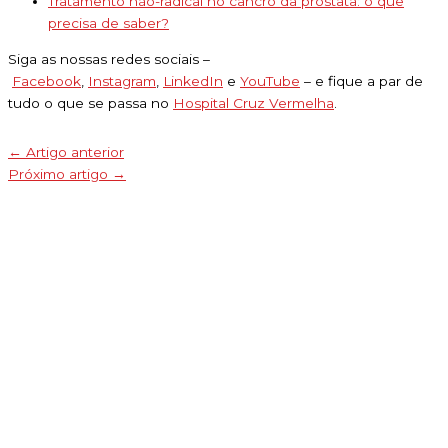
Tratamento não-radical no cancro da próstata: o que
precisa de saber?
Siga as nossas redes sociais –
Facebook
,
Instagram
,
LinkedIn
e
YouTube
– e fique a par de
tudo o que se passa no
Hospital Cruz Vermelha
.
←
Artigo anterior
Próximo artigo
→