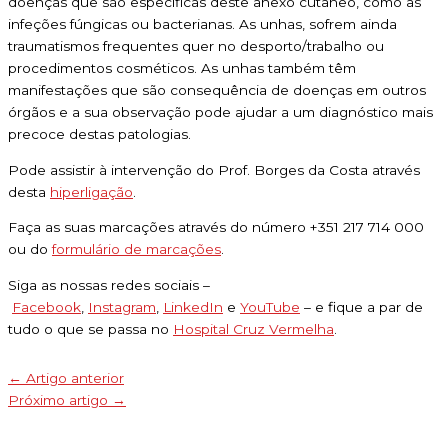
doenças que são específicas deste anexo cutâneo, como as
infeções fúngicas ou bacterianas. As unhas, sofrem ainda
traumatismos frequentes quer no desporto/trabalho ou
procedimentos cosméticos. As unhas também têm
manifestações que são consequência de doenças em outros
órgãos e a sua observação pode ajudar a um diagnóstico mais
precoce destas patologias.
Pode assistir à intervenção do Prof. Borges da Costa através
desta
hiperligação
.
Faça as suas marcações através do número +351 217 714 000
ou do
formulário de marcações
.
Siga as nossas redes sociais –
Facebook
,
Instagram
,
LinkedIn
e
YouTube
– e fique a par de
tudo o que se passa no
Hospital Cruz Vermelha
.
←
Artigo anterior
Próximo artigo
→