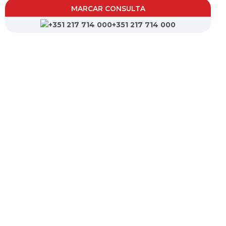
MARCAR CONSULTA
+351 217 714 000
CVP- Sociedade de Gestão Hospitalar, S.A.
Nif: 504 188 755
Registo na ERS : E111537
Farmácias de Serviço
Associações de Doentes