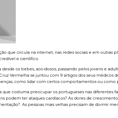
o que circula na internet, nas redes sociais e em outras p
redível e cientifico.
desde os bebes, aos idosos, passando pelos jovens e adulto
 Cruz Vermelha se juntou com 9 artigos dos seus médicos d
doenças, como lidar com certos comportamentos ou como 
a que costuma preocupar os portugueses nas diferentes fa
vens podem ter ataques cardíacos? As dores de crescimen
limentação? As pessoas mais velhas precisam de dormir meno