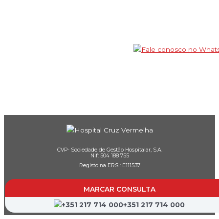
CVP- Sociedade de Gestão Hospitalar, S.A.
Nif: 504 188 755
Registo na ERS : E111537
MARCAR CONSULTA
+351 217 714 000
Farmácias de Serviço
Associações de Doentes