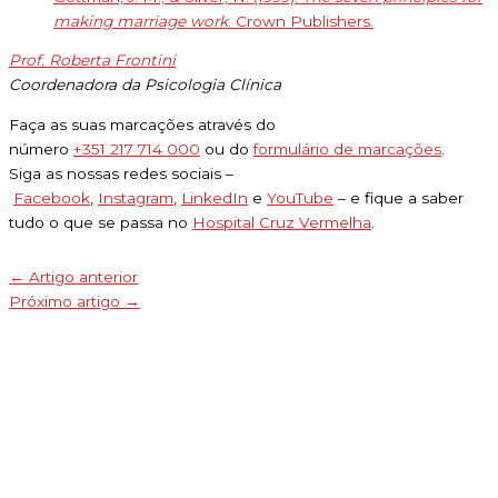
making marriage work
. Crown Publishers.
Prof. Roberta Frontini
Coordenadora da Psicologia Clínica
Faça as suas marcações através do
número
+351 217 714 000
ou do
formulário de marcações
.
Siga as nossas redes sociais –
Facebook
,
Instagram
,
LinkedIn
e
YouTube
– e fique a saber
tudo o que se passa no
Hospital Cruz Vermelha
.
←
Artigo anterior
Próximo artigo
→