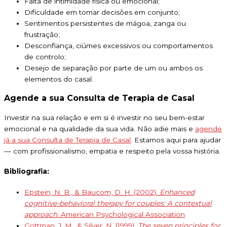
Falta de intimidade física ou emocional;
Dificuldade em tomar decisões em conjunto;
Sentimentos persistentes de mágoa, zanga ou
frustração;
Desconfiança, ciúmes excessivos ou comportamentos
de controlo;
Desejo de separação por parte de um ou ambos os
elementos do casal.
Agende a sua Consulta de Terapia de Casal
Investir na sua relação e em si é investir no seu bem-estar
emocional e na qualidade da sua vida. Não adie mais e
agende
já a sua Consulta de Terapia de Casal
. Estamos aqui para ajudar
— com profissionalismo, empatia e respeito pela vossa história.
Bibliografia:
Epstein, N. B., & Baucom, D. H. (2002).
Enhanced
cognitive-behavioral therapy for couples: A contextual
approach
. American Psychological Association
Gottman, J. M., & Silver, N. (1999).
The seven principles for