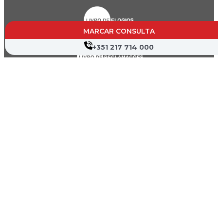
MARCAR CONSULTA
+351 217 714 000
Canal de Denúncia
Política de Privacidade
Termos de Utilização
Mapa do Site
Copyright © 2026 Hospital Cruz Vermelha