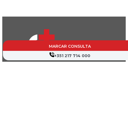
MARCAR CONSULTA
+351 217 714 000
CVP- Sociedade de Gestão Hospitalar, S.A.
Nif: 504 188 755
Registo na ERS : E111537
Farmácias de Serviço
Associações de Doentes