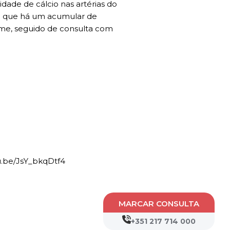
ade de cálcio nas artérias do
ica que há um acumular de
xame, seguido de consulta com
tu.be/JsY_bkqDtf4
MARCAR CONSULTA
+351 217 714 000