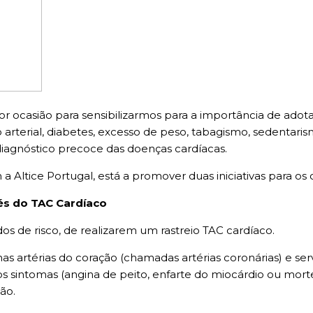
ocasião para sensibilizarmos para a importância de adotar 
 arterial, diabetes, excesso de peso, tabagismo, sedentari
diagnóstico precoce das doenças cardíacas.
 Altice Portugal, está a promover duas iniciativas para os 
vés do TAC Cardíaco
s de risco, de realizarem um rastreio TAC cardíaco.
 nas artérias do coração (chamadas artérias coronárias) e se
s sintomas (angina de peito, enfarte do miocárdio ou mort
ão.