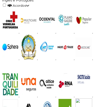
Inglês e Português
Acordos
,
,
,
,
,
,
,
,
,
,
,
,
,
,
,