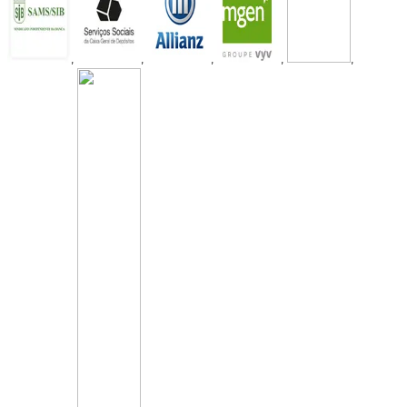
,
,
,
,
,