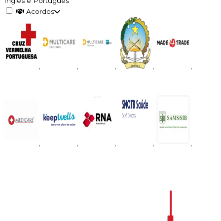
Inglês e Português
Acordos
,
,
,
,
,
,
,
,
,
,